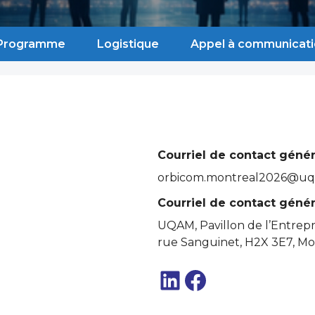
Programme
Logistique
Appel à communicat
Courriel de contact généra
orbicom.montreal2026@uq
Courriel de contact généra
UQAM, Pavillon de l’Entrepre
rue Sanguinet, H2X 3E7, M
LinkedIn
Facebook