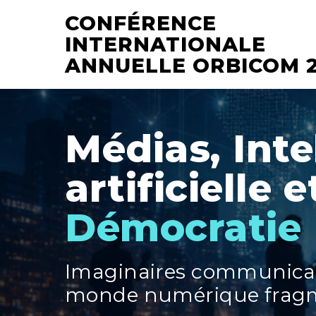
Aller
CONFÉRENCE
au
INTERNATIONALE
contenu
ANNUELLE ORBICOM 
Médias, Inte
artificielle e
Démocratie
Imaginaires communica
monde numérique frag