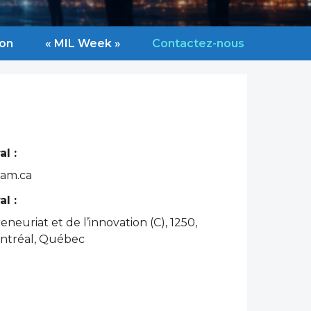
ion
« MIL Week »
Contactez-nous
l :
am.ca
l :
neuriat et de l’innovation (C), 1250,
ontréal, Québec