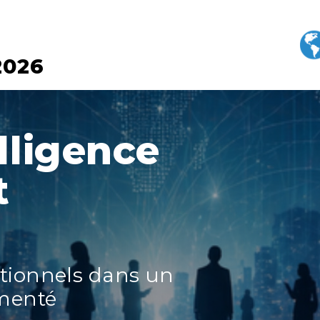
2026
lligence
t
tionnels dans un
menté